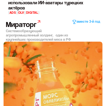
использовали ИИ-аватары турецких
актёров
[
ADS
]
[
OLV
]
[
DIGITAL
]
вместе 3-й год
Мираторг
Системообразующий
агропромышленный холдинг, один из
крупнейших производителей мяса в РФ