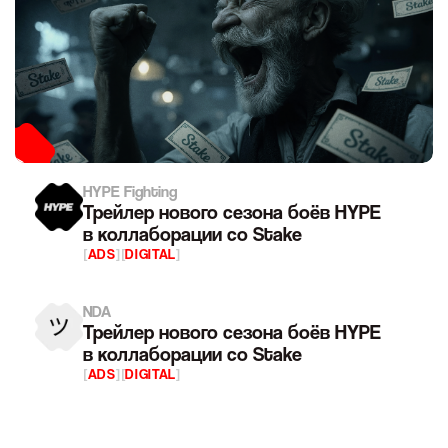
HYPE Fighting
Трейлер нового сезона боёв HYPE
в коллаборации со Stake
[
ADS
]
[
DIGITAL
]
NDA
Трейлер нового сезона боёв HYPE
в коллаборации со Stake
[
ADS
]
[
DIGITAL
]