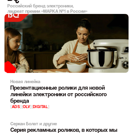
Российский бренд электроники,
лауреат премии «МАРКА №1 в России»
Новая линейка
Презентационные ролики для новой
линейки электроники от российского
бренда
[
ADS
]
[
OLV
]
[
DIGITAL
]
Серкан Болат и другие
Серия рекламных роликов, в которых мы