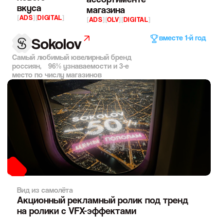
вкуса
магазина
[
ADS
]
[
DIGITAL
]
[
ADS
]
[
OLV
]
[
DIGITAL
]
вместе 1-й год
Sokolov
Самый любимый ювелирный бренд
россиян, 96% узнаваемости и 3-е
место по числу магазинов
Вид из самолёта
Акционный рекламный ролик под тренд
на ролики с VFX-эффектами