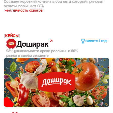
Создаем короткий контент в соц сети который приносит
охваты, повышает CTA
[
+80% ПРИРОСТА ОХВАТОВ
]
[
КЕЙСЫ
]
вместе 1 год
Доширак
98% узнаваемости среди россиян и 60%
рынка в своём сегменте