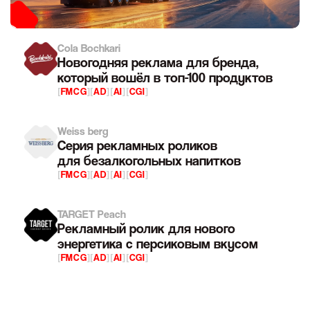
Cola Bochkari
Новогодняя реклама для бренда,
который вошёл в топ-100 продуктов
[
FMCG
]
[
AD
]
[
AI
]
[
CGI
]
Weiss berg
Серия рекламных роликов
для безалкогольных напитков
[
FMCG
]
[
AD
]
[
AI
]
[
CGI
]
TARGET Peach
Рекламный ролик для нового
энергетика с персиковым вкусом
[
FMCG
]
[
AD
]
[
AI
]
[
CGI
]