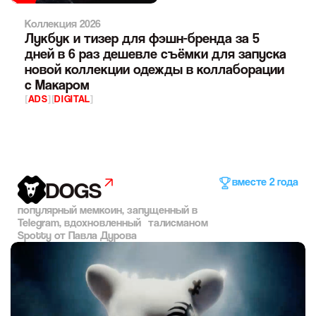
Коллекция 2026
Лукбук и тизер для фэшн-бренда за 5
дней в 6 раз дешевле съёмки для запуска
новой коллекции одежды в коллаборации
с Макаром
[
ADS
]
[
DIGITAL
]
вместе 2 года
DOGS
популярный мемкоин, запущенный в
Telegram, вдохновленный талисманом
Spotty от Павла Дурова