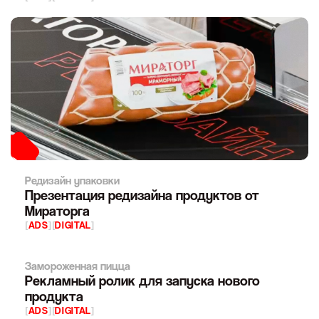
Редизайн упаковки
Презентация редизайна продуктов от
Мираторга
[
ADS
]
[
DIGITAL
]
Замороженная пицца
Рекламный ролик для запуска нового
продукта
[
ADS
]
[
DIGITAL
]