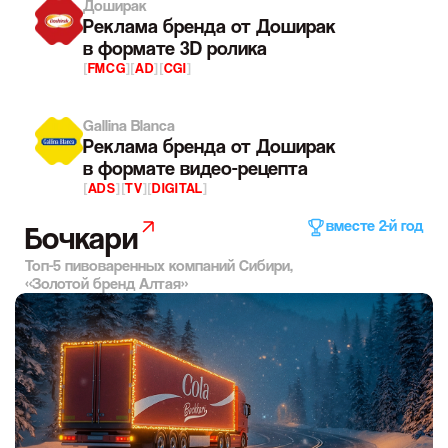
Доширак
Реклама бренда от Доширак
в формате 3D ролика
[
FMCG
]
[
AD
]
[
CGI
]
Gallina Blanca
Реклама бренда от Доширак
в формате видео-рецепта
[
ADS
]
[
TV
]
[
DIGITAL
]
вместе 2-й год
Бочкари
Топ-5 пивоваренных компаний Сибири,
«Золотой бренд Алтая»