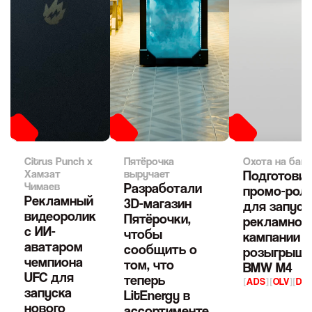
Citrus Punch х
Пятёрочка
Охота на бан
Хамзат
выручает
Подготови
Чимаев
Разработали
промо-рол
Рекламный
3D-магазин
для запуск
видеоролик
Пятёрочки,
рекламной
с ИИ-
чтобы
кампании с
аватаром
сообщить о
розыгрыш
чемпиона
том, что
BMW M4
UFC для
теперь
[
ADS
]
[
OLV
]
[
DIG
запуска
LitEnergy в
нового
ассортименте