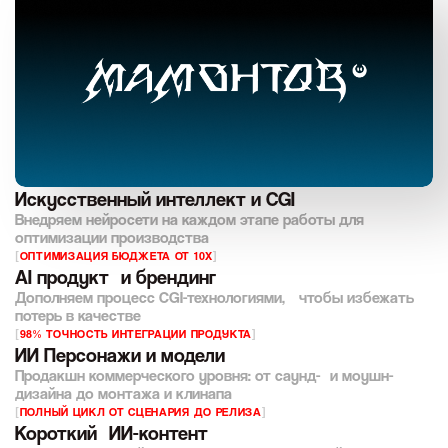
Искусственный интеллект и CGI
Внедряем нейросети на каждом этапе работы для
оптимизации производства
[
ОПТИМИЗАЦИЯ БЮДЖЕТА ОТ 10Х
]
AI продукт и брендинг
Дополняем процесс CGI-технологиями, чтобы избежать
потерь в качестве
[
98% ТОЧНОСТЬ ИНТЕГРАЦИИ ПРОДУКТА
]
ИИ Персонажи и модели
Продакшн коммерческого уровня: от саунд- и моушн-
дизайна до монтажа и клинапа
[
ПОЛНЫЙ ЦИКЛ ОТ СЦЕНАРИЯ ДО РЕЛИЗА
]
Короткий ИИ-контент