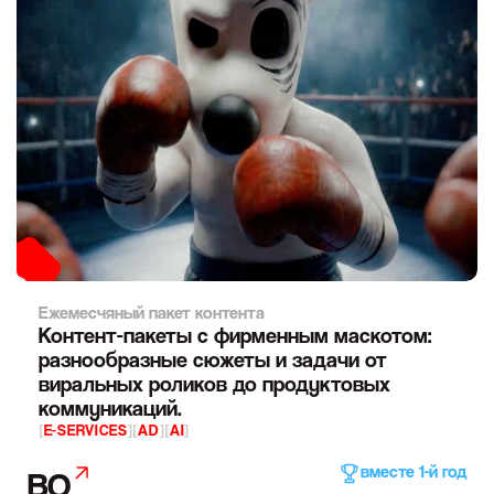
Ежемесчяный пакет контента
Контент-пакеты с фирменным маскотом:
разнообразные сюжеты и задачи от
виральных роликов до продуктовых
коммуникаций.
[
E-SERVICES
]
[
AD
]
[
AI
]
вместе 1-й год
BQ