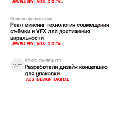
[
JEWELLERY
]
[
ADS
]
[
DIGITAL
]
Полоса препятствий
Реал-миксинг технология совмещения
съёмки и VFX для достижения
виральности
[
JEWELLERY
]
[
ADS
]
[
DIGITAL
]
SOKOLOV BEAUTY
Разработали дизайн-концепцию
для упаковки
[
ADS
]
[
DESIGN
]
[
DIGITAL
]