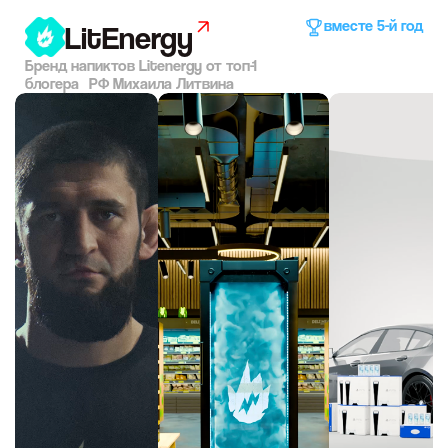
вместе 5-й год
LitEnergy
Бренд напиктов Litenergy от топ-1
блогера РФ Михаила Литвина