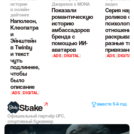
истории
Джарахов x MONA
видео
в онлайн-
Показали
Серия нау
дейтинге
романтическую
роликов о
Наполеон,
историю
психологи
Клеопатра
амбассадоров
отношений
и
бренда с
раскрыва
Эйнштейн
помощью ИИ-
разные ти
в Twinby
аватаров
привязанн
и текст
[
ADS
]
[
DIGITAL
]
[
ADS
]
[
DIGITAL
чуть
подлиннее,
чтобы
было
описание
[
ADS
]
[
DIGITAL
]
вместе 5-й год
Stake
Официальный партнёр UFC,
спортивный букмекер