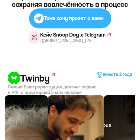
сохраняя вовлечённость в процесс
Тоже хочу проект с вами
Кейс Snoop Dog x Telegram
608k
22k
250
7k
вместе 2 года
Twinby
Самый быстрорастущий дейтинг-сервис
в РФ с аудиторией 3 млн человек